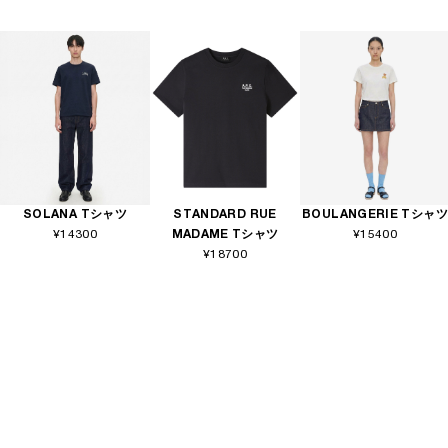
SOLANA Tシャツ
STANDARD RUE
BOULANGERIE Tシャツ
¥14300
MADAME Tシャツ
¥15400
¥18700