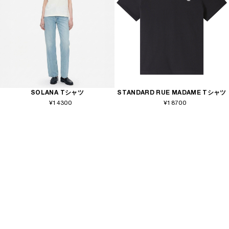
SOLANA Tシャツ
STANDARD RUE MADAME Tシャツ
¥14300
¥18700