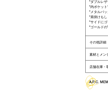
*ダブルレ
*内ポケット
*メタルバ
*肩掛けも
*サイドにゴ
*ゴールドの'A
その他詳細
素材とメン
店舗在庫・
A.P.C. M