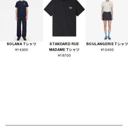
SOLANA Tシャツ
STANDARD RUE
BOULANGERIE Tシャツ
¥14300
MADAME Tシャツ
¥15400
¥18700