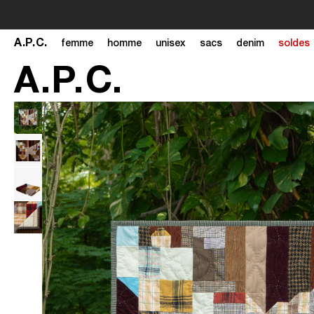
A
.
P
.
C
.
femme
homme
unisex
sacs
denim
soldes
A
.
P
.
C
.