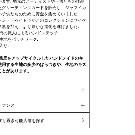
います. 地元のアーティストや子供たちの作品
たグリーティングカードを販売し、ジャマイカ
い子供たちのために資金を集めていました.
ャン・トゥイトゥがこのコレクションにサイケ
要素を加え、より豊かな進化を遂げました.
専門の職人によるハンドステッチ.
生地をパッチワーク.
入り.
Sは残反をアップサイクルしたハンドメイドのキ
使用する生地の多少のばらつきや、生地のキズ
ことがあります。
テナンス
取り置き可能店舗を探す