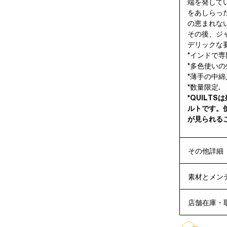
端を発して
をあしらっ
の恵まれな
その後、ジ
デリックな
*インドで
*多色使いの
*薄手の中綿
*数量限定.
*QUILT
ルトです。
が見られる
その他詳細
素材とメン
店舗在庫・