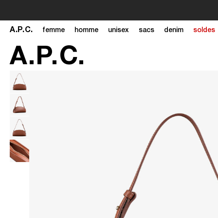
A
.
P
.
C
.
femme
homme
unisex
sacs
denim
soldes
A
.
P
.
C
.