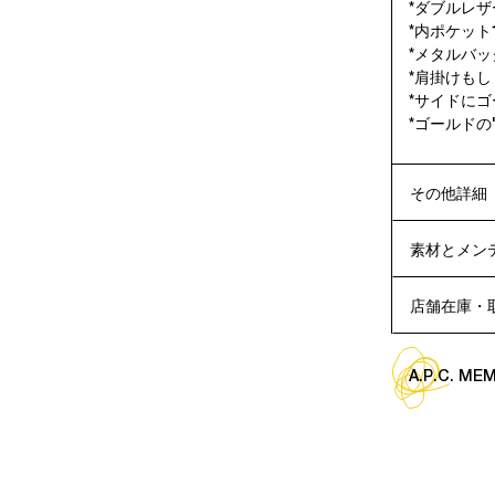
*ダブルレ
*内ポケット
*メタルバ
*肩掛けも
*サイドにゴ
*ゴールドの'A
その他詳細
素材とメン
店舗在庫・
A.P.C. M