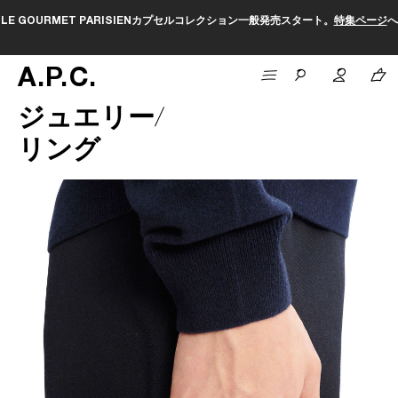
コレクション一般発売スタート。
特集ページ
へ
PRE-COLLECTION AUTOMNE/HI
FEMMEは
こちら
H
A
.
P
.
C
.
ジュエリー
リング