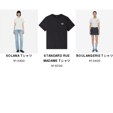
SOLANA Tシャツ
STANDARD RUE
BOULANGERIE Tシャツ
¥14300
MADAME Tシャツ
¥15400
¥18700