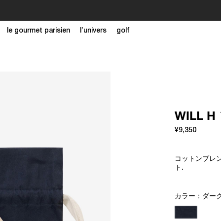
S/S 26 SUMMER SALEがスタートしました。セールページは
こちら
le gourmet parisien
l’univers
golf
WILL
¥9,350
コットンブレン
ト.
カラー：
ダー