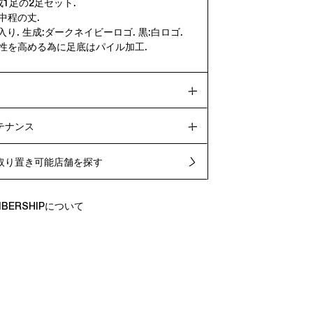
成1足の2足セット.
中程の丈.
ロゴ入り. 生成:ダークネイビーロゴ. 黒:白ロゴ.
ン性を高める為に足底はパイル加工.
テナンス
取り置き可能店舗を探す
EMBERSHIPについて