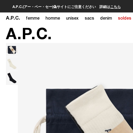
A
.
P
.
C
.
femme
homme
unisex
sacs
denim
soldes
A
.
P
.
C
.