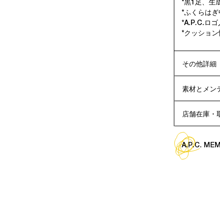
*黒1足、生
*ふくらはぎ
*A.P.C.
*クッショ
その他詳細
素材とメン
店舗在庫・
A.P.C. M