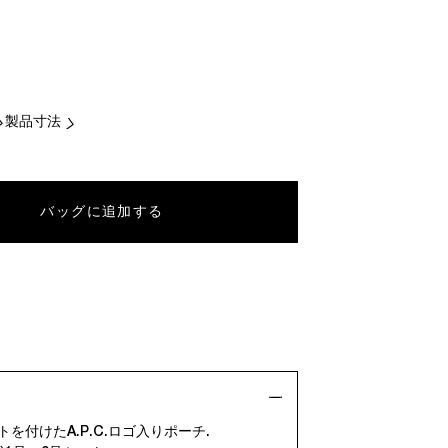
製品寸法
バッグに追加する
トを付けたA.P.C.ロゴ入りポーチ.