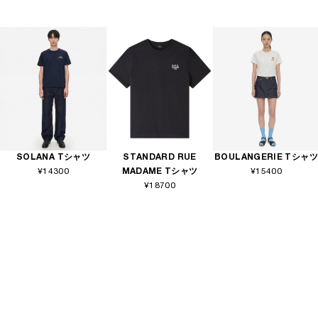
SOLANA Tシャツ
STANDARD RUE
BOULANGERIE Tシャツ
¥14300
MADAME Tシャツ
¥15400
¥18700