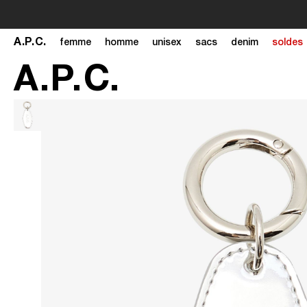
A
.
P
.
C
.
femme
homme
unisex
sacs
denim
soldes
A
.
P
.
C
.