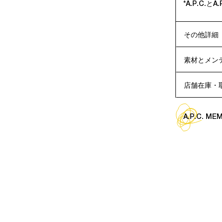
*A.P.C.とA
その他詳細
素材とメン
店舗在庫・
A.P.C. M