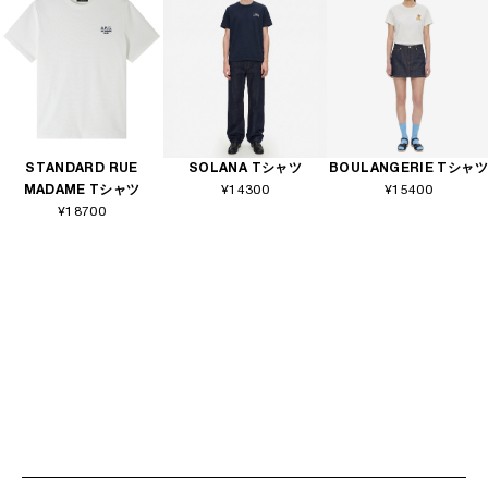
STANDARD RUE
SOLANA Tシャツ
BOULANGERIE Tシャツ
MADAME Tシャツ
¥14300
¥15400
¥18700