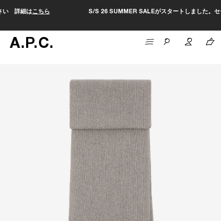
S/S 26 SUMMER SALEがスタートしました。セールページは
こち
A
.
P
.
C
.