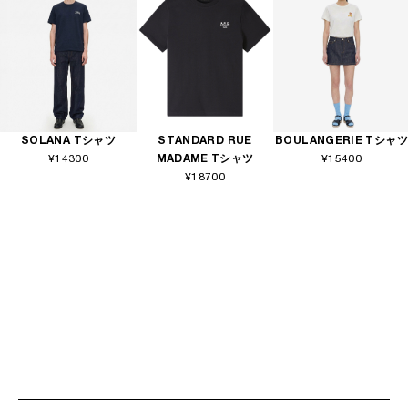
SOLANA Tシャツ
STANDARD RUE
BOULANGERIE Tシャツ
¥14300
MADAME Tシャツ
¥15400
¥18700