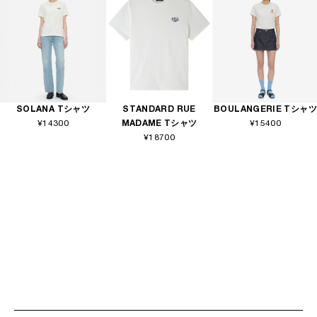
SOLANA Tシャツ
STANDARD RUE
BOULANGERIE Tシャツ
¥14300
MADAME Tシャツ
¥15400
¥18700