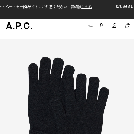
さい 詳細は
こちら
S/S 26 SUMMER SALEがスタートしました。
A
.
P
.
C
.