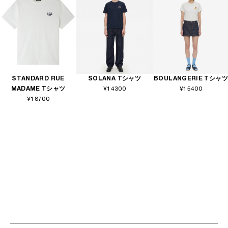
STANDARD RUE
SOLANA Tシャツ
BOULANGERIE Tシャツ
MADAME Tシャツ
¥14300
¥15400
¥18700