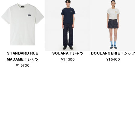
STANDARD RUE
SOLANA Tシャツ
BOULANGERIE Tシャツ
MADAME Tシャツ
¥14300
¥15400
¥18700