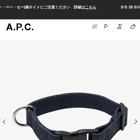
い 詳細は
こちら
S/S 26 SUMMER SALEがスタートしました。セ
A
.
P
.
C
.