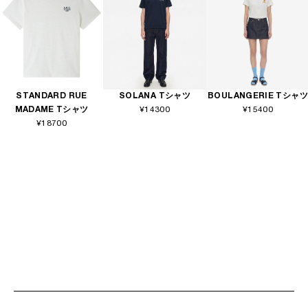
STANDARD RUE
SOLANA Tシャツ
BOULANGERIE Tシャツ
MADAME Tシャツ
¥14300
¥15400
¥18700