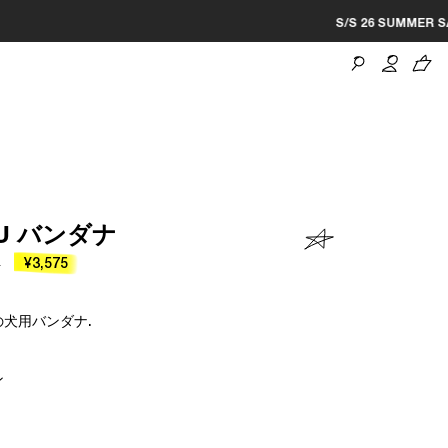
OU バンダナ
0
¥3,575
犬用バンダナ.
ン