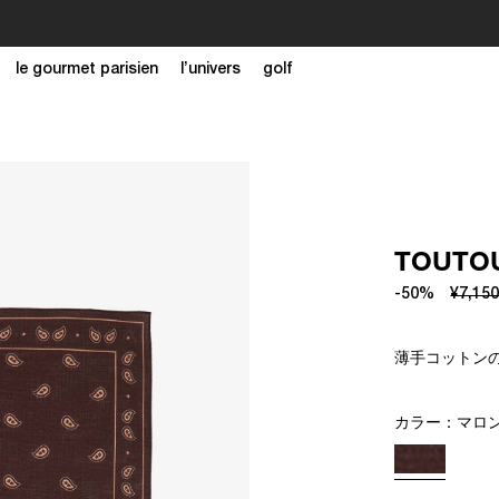
S/S 26 SUMMER SALEがスタートしました。セールページは
こちら
le gourmet parisien
l’univers
golf
TOUT
-50%
¥7,15
薄手コットンの
カラー：
マロ