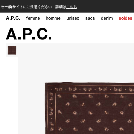
A
.
P
.
C
.
femme
homme
unisex
sacs
denim
soldes
A
.
P
.
C
.