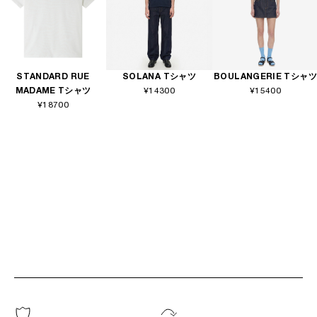
STANDARD RUE
SOLANA Tシャツ
BOULANGERIE Tシャツ
MADAME Tシャツ
¥14300
¥15400
¥18700