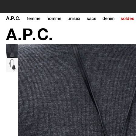
A
.
P
.
C
.
femme
homme
unisex
sacs
denim
soldes
A
.
P
.
C
.