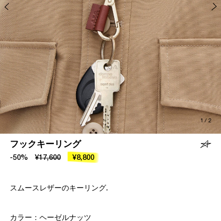
1
/
2
フックキーリング
-50%
¥17,600
¥8,800
スムースレザーのキーリング.
カラー：
ヘーゼルナッツ