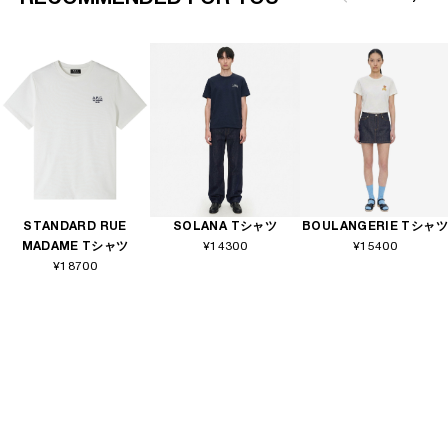
RECOMMENDED FOR YOU
STANDARD RUE
SOLANA Tシャツ
BOULANGERIE Tシャツ
MADAME Tシャツ
¥14300
¥15400
¥18700