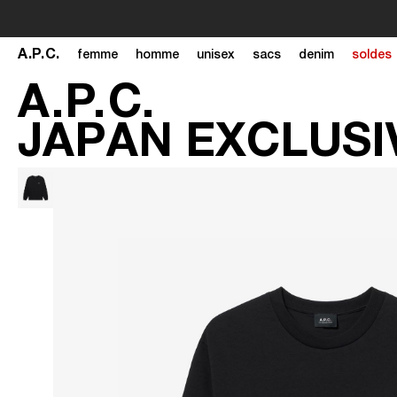
A
.
P
.
C
.
femme
homme
unisex
sacs
denim
soldes
A
.
P
.
C
.
JAPAN EXCLUSI