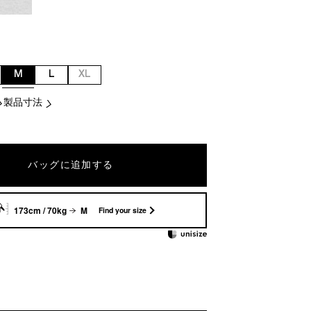
M
L
XL
製品寸法
バッグに追加する
173cm / 70kg
M
Find your size