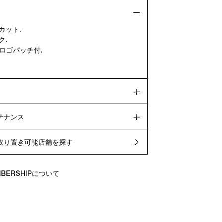
カット.
ク.
Cロゴパッチ付.
.
テナンス
取り置き可能店舗を探す
EMBERSHIPについて