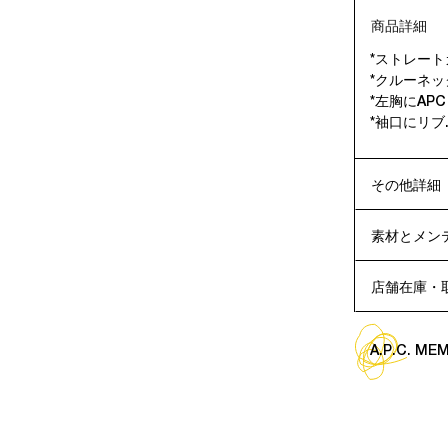
商品詳細
*ストレート
*クルーネッ
*左胸にAP
*袖口にリブ
その他詳細
素材とメン
店舗在庫・
A.P.C. M