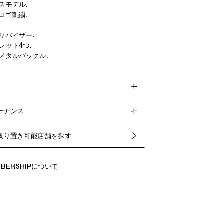
スモデル.
.ロゴ刺繍.
りバイザー.
レット4つ.
メタルバックル.
テナンス
取り置き可能店舗を探す
EMBERSHIPについて