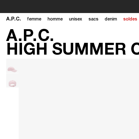
A
.
P
.
C
.
femme
homme
unisex
sacs
denim
soldes
A
.
P
.
C
.
HIGH SUMMER 