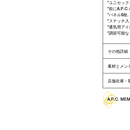
*ユニセック
*前にA.P.C
*パネル6枚.
*ステッチ入
*通気用アイ
*調節可能な
その他詳細
素材とメン
店舗在庫・
A.P.C. M