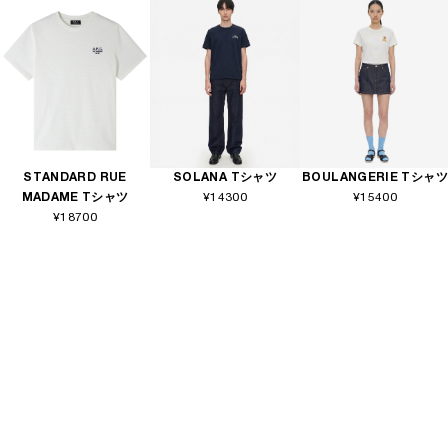
STANDARD RUE
SOLANA Tシャツ
BOULANGERIE Tシャツ
MADAME Tシャツ
¥14300
¥15400
¥18700