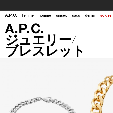
A
.
P
.
C
.
femme
homme
unisex
sacs
denim
soldes
A
.
P
.
C
.
ジュエリー
ブレスレット