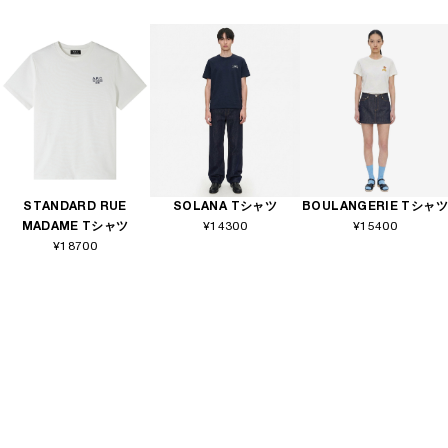
STANDARD RUE
SOLANA Tシャツ
BOULANGERIE Tシャツ
MADAME Tシャツ
¥14300
¥15400
¥18700