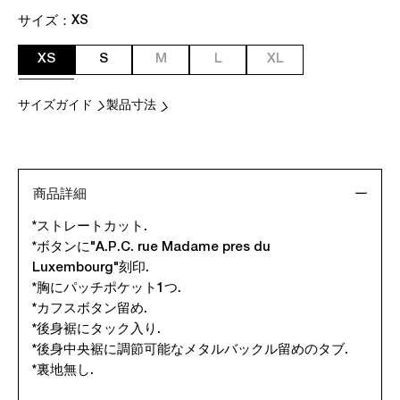
サイズ：
XS
XS
S
M
L
XL
サイズガイド
製品寸法
商品詳細
*ストレートカット.
*ボタンに"A.P.C. rue Madame pres du
Luxembourg"刻印.
*胸にパッチポケット1つ.
*カフスボタン留め.
*後身裾にタック入り.
*後身中央裾に調節可能なメタルバックル留めのタブ.
*裏地無し.