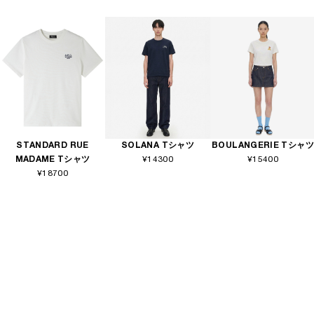
STANDARD RUE
SOLANA Tシャツ
BOULANGERIE Tシャツ
MADAME Tシャツ
¥14300
¥15400
¥18700