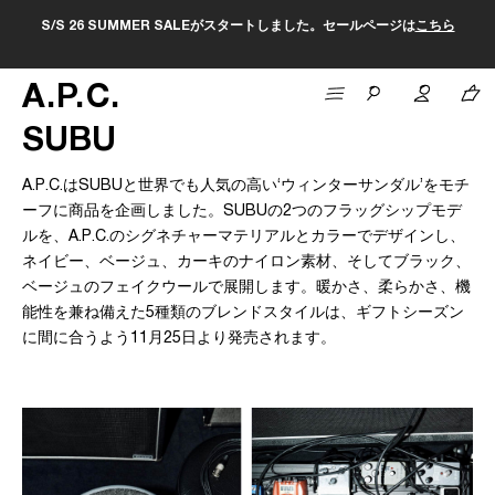
S/S 26 SUMMER SALEがスタートしました。セールページは
こちら
A
.
P
.
C
.
SUBU
A.P.C.はSUBUと世界でも人気の高い‘ウィンターサンダル’をモチ
ーフに商品を企画しました。SUBUの2つのフラッグシップモデ
ルを、A.P.C.のシグネチャーマテリアルとカラーでデザインし、
ネイビー、ベージュ、カーキのナイロン素材、そしてブラック、
ベージュのフェイクウールで展開します。暖かさ、柔らかさ、機
能性を兼ね備えた5種類のブレンドスタイルは、ギフトシーズン
に間に合うよう11月25日より発売されます。