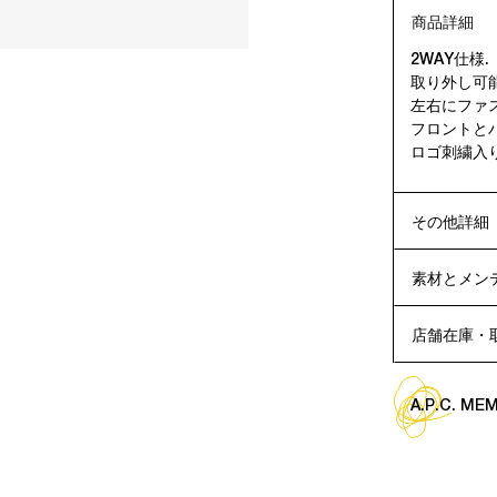
商品詳細
2WAY仕様.
取り外し可
左右にファ
フロントと
ロゴ刺繍入り
その他詳細
素材とメン
店舗在庫・
A.P.C. M