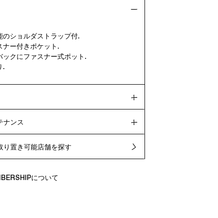
能のショルダストラップ付.
スナー付きポケット.
バックにファスナー式ポット.
.
テナンス
取り置き可能店舗を探す
EMBERSHIPについて