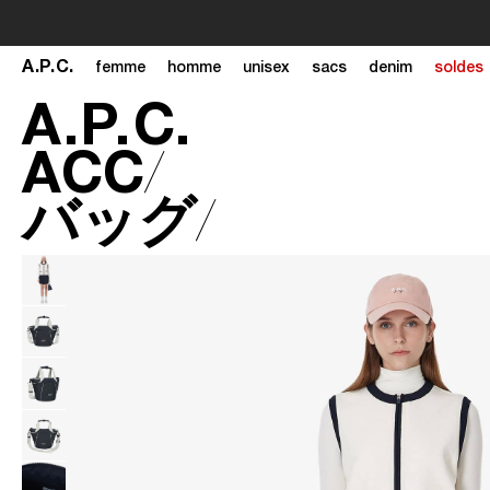
A
.
P
.
C
.
femme
homme
unisex
sacs
denim
soldes
A
.
P
.
C
.
ACC
バッグ