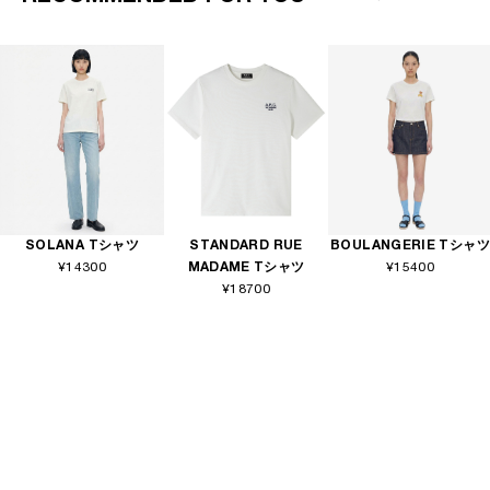
SOLANA Tシャツ
STANDARD RUE
BOULANGERIE Tシャツ
¥14300
MADAME Tシャツ
¥15400
¥18700