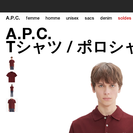
A
.
P
.
C
.
femme
homme
unisex
sacs
denim
soldes
A
.
P
.
C
.
Tシャツ /
ポロシ