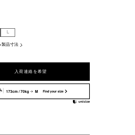
L
製品寸法
入荷連絡を希望
173cm / 70kg
M
Find your size