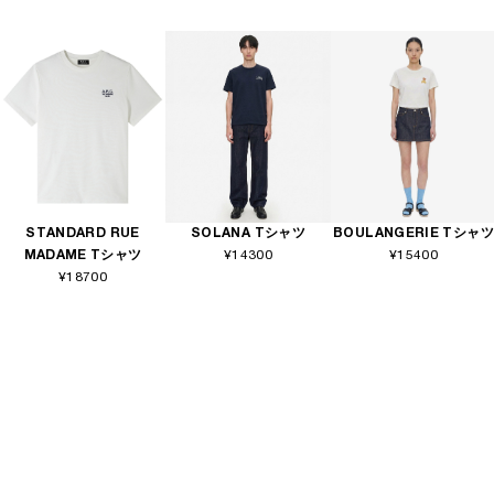
STANDARD RUE
SOLANA Tシャツ
BOULANGERIE Tシャツ
MADAME Tシャツ
¥14300
¥15400
¥18700