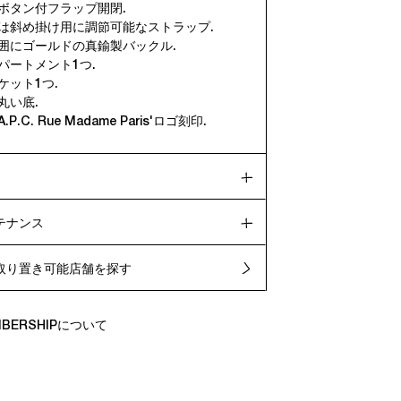
ボタン付フラップ開閉.
たは斜め掛け用に調節可能なストラップ.
周囲にゴールドの真鍮製バックル.
パートメント1つ.
ケット1つ.
丸い底.
P.C. Rue Madame Paris'ロゴ刻印.
テナンス
取り置き可能店舗を探す
EMBERSHIPについて