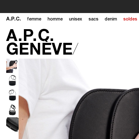
A
.
P
.
C
.
femme
homme
unisex
sacs
denim
soldes
A
.
P
.
C
.
GENÈVE