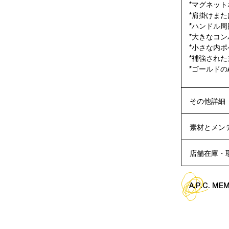
*マグネット
*肩掛けま
*ハンドル
*大きなコン
*小さな内ポ
*補強された
*ゴールドのA.
その他詳細
素材とメン
店舗在庫・
A.P.C. M