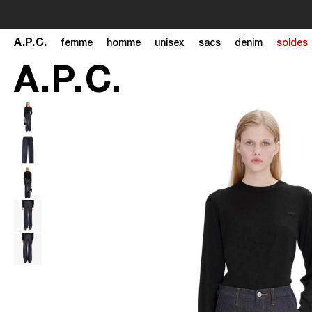
A
.
P
.
C
.
femme
homme
unisex
sacs
denim
soldes
A
.
P
.
C
.