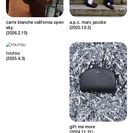
carte blanche california open
a.p.c. marc jacobs
sky
2025.10.2
2026.2.10
toutou
2025.4.3
gift me more
2024.11.21