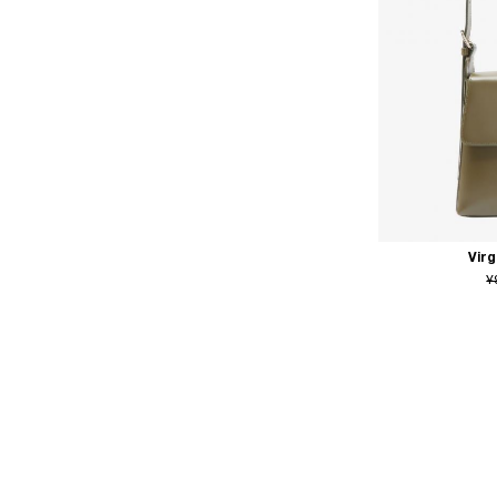
Vir
¥