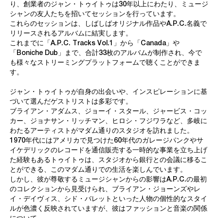
り、創業者のジャン・トゥイトゥは30年以上にわたり、ミュージ
シャンの友人たちを招いてセッションを行っています。
これらのセッションは、しばしばオリジナル作品やA.P.C.名義で
リリースされるアルバムに結実します。
これまでに「A.P.C. Tracks Vol.1」から「Canada」や
「Boniche Dub」まで、合計33枚のアルバムが制作され、今で
も様々なストリーミングプラットフォームで聴くことができま
す。
ジャン・トゥイトゥが自身の出会いや、インスピレーションに基
づいて選んだゲストリストは多彩です。
ブライアン・アダムス、ジョーイ・スタール、ジャービス・コッ
カー、ジョナサン・リッチマン、ヒロシ・フジワラなど、多岐に
わたるアーティストがマダム通りのスタジオを訪れました。
1970年代にはアメリカで見つけた60年代のガレージパンクやサ
イケデリックのレコードを通信販売する一時的な事業を立ち上げ
た経験もあるトゥイトゥは、スタジオから銀行との会議に移るこ
とができる、このマダム通りでの生活を楽しんでいます。
しかし、彼が尊敬するミュージシャンからの影響はA.P.C.の最初
のコレクションから見受けられ、ブライアン・ジョーンズやレ
イ・デイヴィス、シド・バレットといった人物の個性的なスタイ
ルが色濃く反映されていますが、彼はファッションと音楽の関係