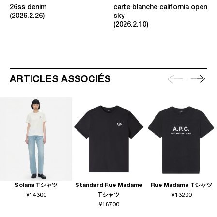
26ss denim
carte blanche california open
2026.2.26
sky
2026.2.10
ARTICLES ASSOCIÉS
Solana Tシャツ
Standard Rue Madame
Rue Madame Tシャツ
¥14300
Tシャツ
¥13200
¥18700